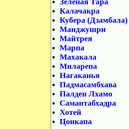
Зеленая Тара
Калачакра
Кубера (Дзамбала)
Манджушри
Майтрея
Марпа
Махакала
Миларепа
Нагаканья
Падмасамбхава
Палден Лхамо
Самантабхадра
Хотей
Цонкапа