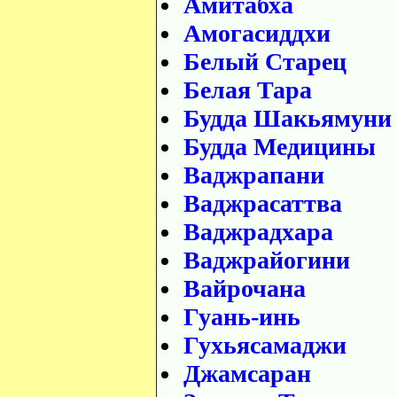
Амитабха
Амогасиддхи
Белый Старец
Белая Тара
Будда Шакьямуни
Будда Медицины
Ваджрапани
Ваджрасаттва
Ваджрадхара
Ваджрайогини
Вайрочана
Гуань-инь
Гухьясамаджи
Джамсаран