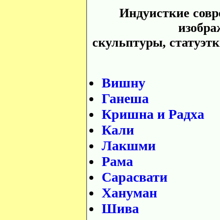
Индуисткие сов
изобра
скульптуры, статуэтк
Вишну
Ганеша
Кришна и Радха
Кали
Лакшми
Рама
Сарасвати
Хануман
Шива