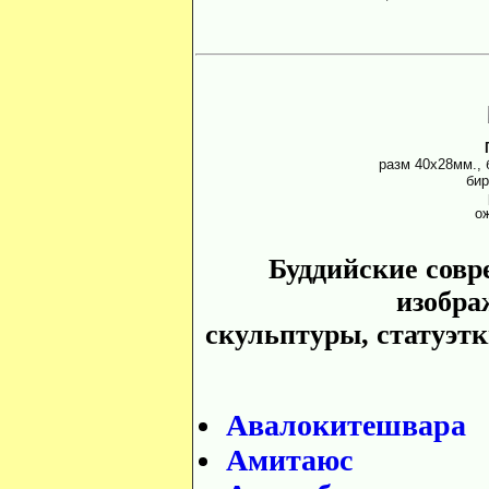
разм 40х28мм., 
бир
о
Буддийские сов
изобра
скульптуры, статуэтк
Авалокитешвара
Амитаюс