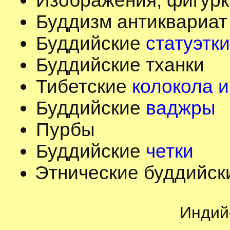
Изображения, фигурк
Буддизм антиквариат
Буддийские
статуэтки
Буддийские тханки
Тибетские
колокола и
Буддийские
ваджры
Пурбы
Буддийские
четки
Этнические буддийск
Индий