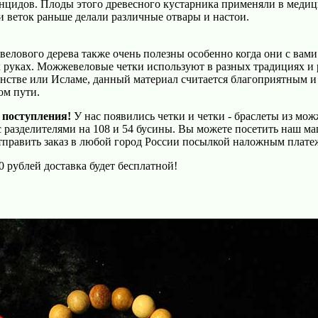
цидов. Плоды этого древесного кустарника применяли в медиц
 и веток раньше делали различные отвары и настои.
ового дерева также очень полезны особенно когда они с вами 
 руках. Можжевеловые четки используют в разных традициях и р
нстве или Исламе, данный материал считается благоприятным и
ом пути.
е поступления!
У нас появились четки и четки - браслеты из мо
с разделителями на 108 и 54 бусины. Вы можете посетить наш ма
править заказ в любой город России посылкой наложным плате
0 рублей доставка будет бесплатной!