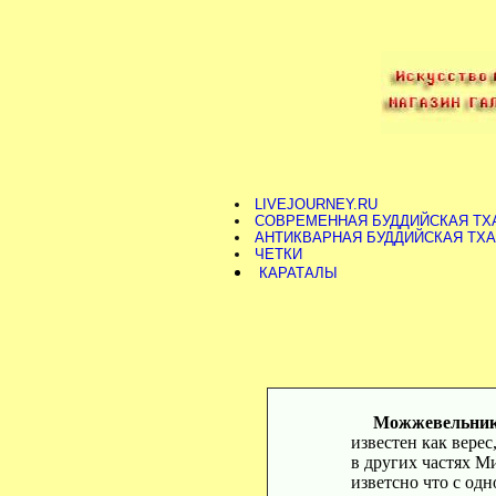
LIVEJOURNEY.RU
СОВРЕМЕННАЯ БУДДИЙСКАЯ ТХ
АНТИКВАРНАЯ БУДДИЙСКАЯ ТХ
ЧЕТКИ
КАРАТАЛЫ
Можжевельни
известен как вере
в других частях М
изветсно что с од