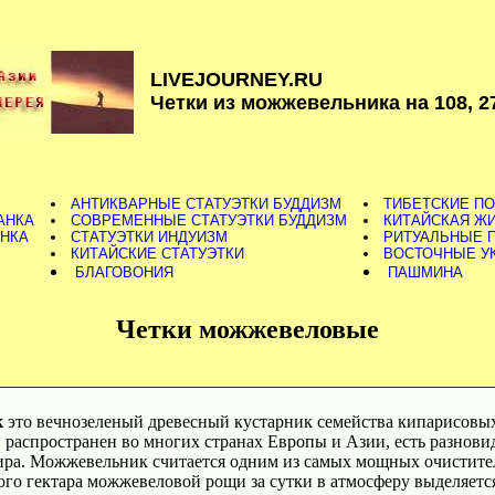
LIVEJOURNEY.RU
Четки из можжевельника на 108, 27
АНТИКВАРНЫЕ СТАТУЭТКИ БУДДИЗМ
ТИБЕТСКИЕ П
АНКА
СОВРЕМЕННЫЕ СТАТУЭТКИ БУДДИЗМ
КИТАЙСКАЯ Ж
АНКА
СТАТУЭТКИ ИНДУИЗМ
РИТУАЛЬНЫЕ 
КИТАЙСКИЕ СТАТУЭТКИ
ВОСТОЧНЫЕ У
БЛАГОВОНИЯ
ПАШМИНА
Четки можжевеловые
к
это вечнозеленый древесный кустарник семейства кипарисовых
с, распространен во многих странах Европы и Азии, есть разнов
ира. Можжевельник считается одним из самых мощных очистител
ного гектара можжевеловой рощи за сутки в атмосферу выделяетс