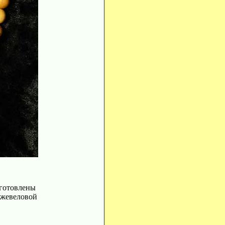
зготовлены
жжевеловой