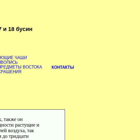
 и 18 бусин
ОЮЩИЕ ЧАШИ
ИВОПИСЬ
ПРЕДМЕТЫ ВОСТОКА
КОНТАКТЫ
КРАШЕНИЯ
, также он
идности растущие и
ей воздуха, так
я до тридцати