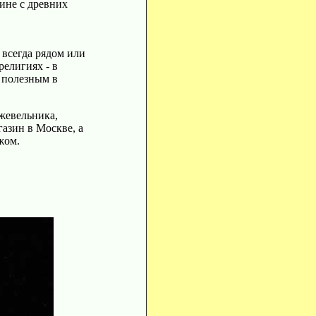
ине с древних
всегда рядом или
елигиях - в
 полезным в
жжевельника,
газин в Москве, а
жом.